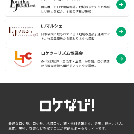
国内唯一のロケ地情報誌。地域のまだ知られぬ
新
しい魅力を紹介。全国の情報が集結！
LJマルシェ
日本全国に埋もれている「地域の逸品」通販サイ
ト。特産品開発から関わりネタも満載！
ロケツーリズム協議会
のべ523団体（自治体・企業）が参加。ロケ誘致
から観光振興へ繋げるノウハウを提供。
最適なロケ地、ロケ弁、地域ロケ、旅・番組情報ネタ、会場、機材、求人、
車両、美術、衣装などを探すことが可能なポータルサイトです。