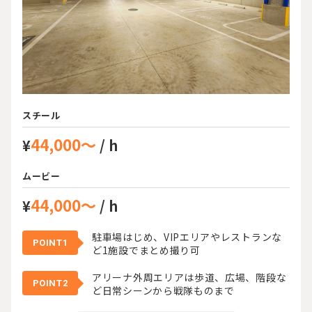
スチール
44,000～
¥
/ h
ムービー
44,000～
¥
/ h
駐車場はじめ、VIPエリアやレストランな
POINT1
ど1施設でまとめ撮り可
アリーナ外周エリアは歩道、広場、階段な
POINT2
ど日常シーンから戦隊ものまで