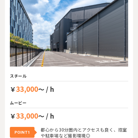
スチール
33,000
￥
～ / h
ムービー
33,000
￥
～ / h
都心から30分圏内とアクセスも良く、控室
POINT1
や駐車場など撮影環境◎