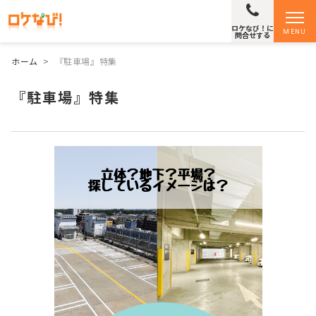
ロケなび！に
MENU
問合せする
ホーム
>
『駐車場』特集
『駐車場』特集