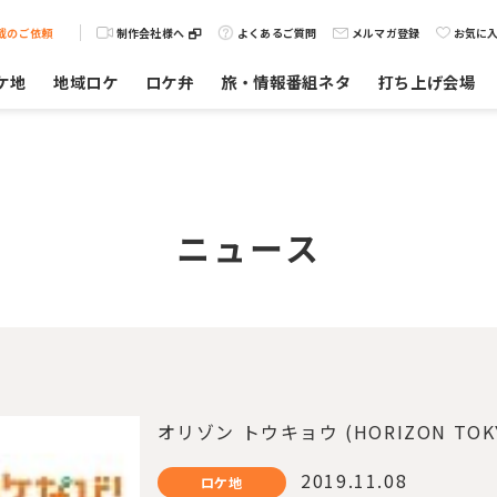
載のご依頼
制作会社様へ
よくあるご質問
メルマガ登録
お気に
ケ地
地域ロケ
ロケ弁
旅・情報番組ネタ
打ち上げ会場
ニュース
オリゾン トウキョウ (HORIZON T
2019.11.08
ロケ地