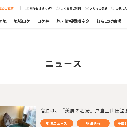
載のご依頼
制作会社様へ
よくあるご質問
メルマガ登録
お気に
ケ地
地域ロケ
ロケ弁
旅・情報番組ネタ
打ち上げ会場
ニュース
宿泊は、『美肌の名湯』戸倉上山田温
地域ニュース
宿泊情報
千曲