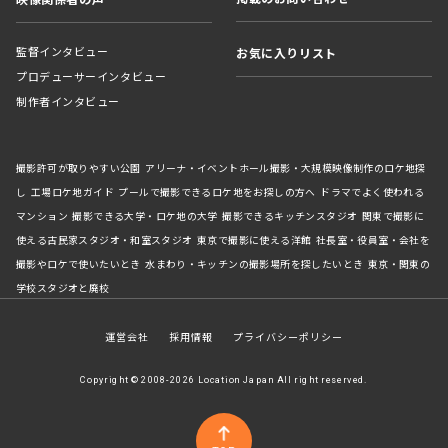
監督インタビュー
お気に入りリスト
プロデューサーインタビュー
制作者インタビュー
撮影許可が取りやすい公園
アリーナ・イベントホール撮影・大規模映像制作のロケ地探
し
工場ロケ地ガイド
プールで撮影できるロケ地をお探しの方へ
ドラマでよく使われる
マンション
撮影できる大学・ロケ地の大学
撮影できるキッチンスタジオ
関東で撮影に
使える古民家スタジオ・和室スタジオ
東京で撮影に使える洋館
社長室・役員室・会社を
撮影やロケで使いたいとき
水まわり・キッチンの撮影場所を探したいとき
東京・関東の
学校スタジオと廃校
運営会社
採用情報
プライバシーポリシー
Copyright © 2008-2026 Location Japan All right reserved.