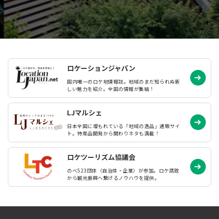
ロケーションジャパン
国内唯一のロケ地情報誌。地域のまだ知られぬ
新
しい魅力を紹介。全国の情報が集結！
LJマルシェ
日本全国に埋もれている「地域の逸品」通販サイ
ト。特産品開発から関わりネタも満載！
ロケツーリズム協議会
のべ523団体（自治体・企業）が参加。ロケ誘致
から観光振興へ繋げるノウハウを提供。