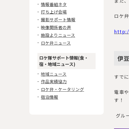
また
情報番組ネタ
打ち上げ会場
ロケ
撮影サポート情報
映像関係者の声
http:
施設よりニュース
ロケ弁ニュース
伊
ロケ隊サポート情報(食・
宿・地域ニュース)
地域ニュース
すで
作品実績協力
ロケ弁・ケータリング
電車
宿泊情報
す！
グル