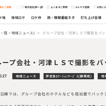
載のご依頼
制作会社様へ
よくあるご質問
メルマガ登録
お気に
ケ地
地域ロケ
ロケ弁
旅・情報番組ネタ
打ち上げ会場
・宿・地域ニュース)
>
グループ会社・河津ＬＳで撮影をバッ
ループ会社・河津ＬＳで撮影をバ
0.27
地域ニュース
伊豆急ﾛｹｰｼｮﾝｻｰﾋﾞｽ(静岡県)
地
急沿線では、グループ会社のホテルなども宿泊面でバック