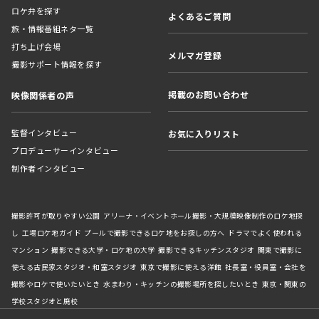
ロケ弁を探す
よくあるご質問
旅・情報番組ネタ一覧
打ち上げ会場
メルマガ登録
撮影サポート情報を探す
掲載のお問い合わせ
映像関係者の声
監督インタビュー
お気に入りリスト
プロデューサーインタビュー
制作者インタビュー
撮影許可が取りやすい公園
アリーナ・イベントホール撮影・大規模映像制作のロケ地探
し
工場ロケ地ガイド
プールで撮影できるロケ地をお探しの方へ
ドラマでよく使われる
マンション
撮影できる大学・ロケ地の大学
撮影できるキッチンスタジオ
関東で撮影に
使える古民家スタジオ・和室スタジオ
東京で撮影に使える洋館
社長室・役員室・会社を
撮影やロケで使いたいとき
水まわり・キッチンの撮影場所を探したいとき
東京・関東の
学校スタジオと廃校