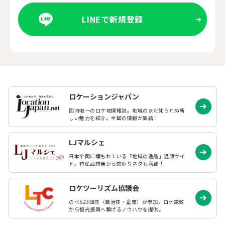
LINEで新規登録
ロケーションジャパン
国内唯一のロケ地情報誌。地域のまだ知られぬ
新
しい魅力を紹介。全国の情報が集結！
LJマルシェ
日本全国に埋もれている「地域の逸品」通販サイ
ト。特産品開発から関わりネタも満載！
ロケツーリズム協議会
のべ523団体（自治体・企業）が参加。ロケ誘致
から観光振興へ繋げるノウハウを提供。