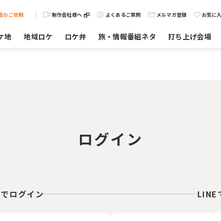
載のご依頼
制作会社様へ
よくあるご質問
メルマガ登録
お気に
ケ地
地域ロケ
ロケ弁
旅・情報番組ネタ
打ち上げ会場
ログイン
スでログイン
LIN