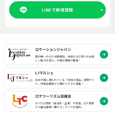
LINEで新規登録
ロケーションジャパン
国内唯一のロケ地情報誌。地域のまだ知られぬ
新
しい魅力を紹介。全国の情報が集結！
LJマルシェ
日本全国に埋もれている「地域の逸品」通販サイ
ト。特産品開発から関わりネタも満載！
ロケツーリズム協議会
のべ523団体（自治体・企業）が参加。ロケ誘致
から観光振興へ繋げるノウハウを提供。