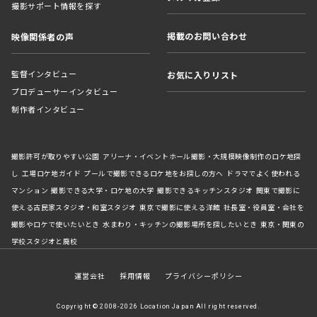
撮影サポート情報を探す
掲載のお問い合わせ
映像関係者の声
監督インタビュー
お気に入りリスト
プロデューサーインタビュー
制作者インタビュー
撮影許可が取りやすい公園
アリーナ・イベントホール撮影・大規模映像制作のロケ地探
し
工場ロケ地ガイド
プールで撮影できるロケ地をお探しの方へ
ドラマでよく使われる
マンション
撮影できる大学・ロケ地の大学
撮影できるキッチンスタジオ
関東で撮影に
使える古民家スタジオ・和室スタジオ
東京で撮影に使える洋館
社長室・役員室・会社を
撮影やロケで使いたいとき
水まわり・キッチンの撮影場所を探したいとき
東京・関東の
学校スタジオと廃校
運営会社
採用情報
プライバシーポリシー
Copyright © 2008-2026 Location Japan All right reserved.