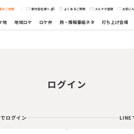
載のご依頼
制作会社様へ
よくあるご質問
メルマガ登録
お気に
ケ地
地域ロケ
ロケ弁
旅・情報番組ネタ
打ち上げ会場
ログイン
スでログイン
LIN