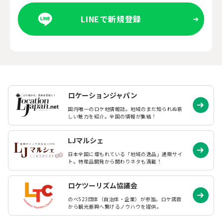
LINEで新規登録
ロケーションジャパン
国内唯一のロケ地情報誌。地域のまだ知られぬ
新
しい魅力を紹介。全国の情報が集結！
LJマルシェ
日本全国に埋もれている「地域の逸品」通販サイ
ト。特産品開発から関わりネタも満載！
ロケツーリズム協議会
のべ523団体（自治体・企業）が参加。ロケ誘致
から観光振興へ繋げるノウハウを提供。