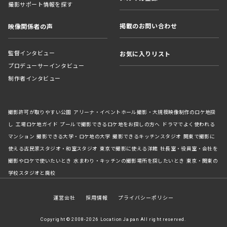
撮影サポート情報を探す
掲載のお問い合わせ
映像関係者の声
監督インタビュー
お気に入りリスト
プロデューサーインタビュー
制作者インタビュー
撮影許可が取りやすい公園
アリーナ・イベントホール撮影・大規模映像制作のロケ地探
し
工場ロケ地ガイド
プールで撮影できるロケ地をお探しの方へ
ドラマでよく使われる
マンション
撮影できる大学・ロケ地の大学
撮影できるキッチンスタジオ
関東で撮影に
使える古民家スタジオ・和室スタジオ
東京で撮影に使える洋館
社長室・役員室・会社を
撮影やロケで使いたいとき
水まわり・キッチンの撮影場所を探したいとき
東京・関東の
学校スタジオと廃校
運営会社
採用情報
プライバシーポリシー
Copyright © 2008-2026 Location Japan All right reserved.