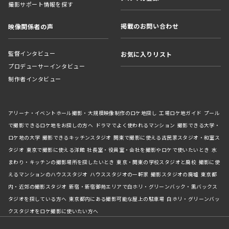
撮影サポート情報を探す
掲載のお問い合わせ
映像関係者の声
監督インタビュー
お気に入りリスト
プロデューサーインタビュー
制作者インタビュー
アリーナ・イベントホール撮影・大規模映像制作のロケ地探し
工場ロケ地ガイド
プール
で撮影できるロケ地をお探しの方へ
ドラマでよく使われるマンション
撮影できる大学・
ロケ地の大学
撮影できるキッチンスタジオ
関東で撮影に使える古民家スタジオ・和室ス
タジオ
東京で撮影に使える洋館
社長室・役員室・会社を撮影やロケで使いたいとき
水
まわり・キッチンの撮影場所を探したいとき
東京・関東の学校スタジオと廃校
撮影に使
えるマンションのハウススタジオ
ハウススタジオの一軒家
撮影スタジオの廃墟
東京都
内・近郊の撮影スタジオ
新宿・新宿御苑エリアで白ホリ・グリーンバック・黒バックス
タジオを探している方へ
東京都内にある撮影可能な屋上の駐車場
白ホリ・グリーンバッ
クスタジオをロケ撮影に使いたい方へ