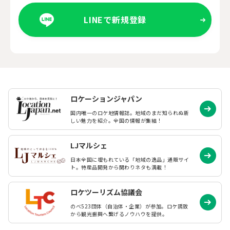
LINEで新規登録
ロケーションジャパン
国内唯一のロケ地情報誌。地域のまだ知られぬ
新
しい魅力を紹介。全国の情報が集結！
LJマルシェ
日本全国に埋もれている「地域の逸品」通販サイ
ト。特産品開発から関わりネタも満載！
ロケツーリズム協議会
のべ523団体（自治体・企業）が参加。ロケ誘致
から観光振興へ繋げるノウハウを提供。