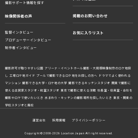
撮影サポート情報を探す
掲載のお問い合わせ
映像関係者の声
監督インタビュー
お気に入りリスト
プロデューサーインタビュー
制作者インタビュー
撮影許可が取りやすい公園
アリーナ・イベントホール撮影・大規模映像制作のロケ地探
し
工場ロケ地ガイド
プールで撮影できるロケ地をお探しの方へ
ドラマでよく使われる
マンション
撮影できる大学・ロケ地の大学
撮影できるキッチンスタジオ
関東で撮影に
使える古民家スタジオ・和室スタジオ
東京で撮影に使える洋館
社長室・役員室・会社を
撮影やロケで使いたいとき
水まわり・キッチンの撮影場所を探したいとき
東京・関東の
学校スタジオと廃校
運営会社
採用情報
プライバシーポリシー
Copyright © 2008-2026 Location Japan All right reserved.