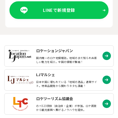
LINEで新規登録
ロケーションジャパン
国内唯一のロケ地情報誌。地域のまだ知られぬ
新
しい魅力を紹介。全国の情報が集結！
LJマルシェ
日本全国に埋もれている「地域の逸品」通販サイ
ト。特産品開発から関わりネタも満載！
ロケツーリズム協議会
のべ523団体（自治体・企業）が参加。ロケ誘致
から観光振興へ繋げるノウハウを提供。