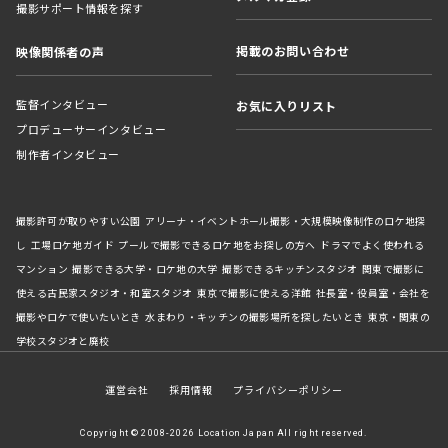
撮影サポート情報を探す
掲載のお問い合わせ
映像関係者の声
監督インタビュー
お気に入りリスト
プロデューサーインタビュー
制作者インタビュー
撮影許可が取りやすい公園
アリーナ・イベントホール撮影・大規模映像制作のロケ地探
し
工場ロケ地ガイド
プールで撮影できるロケ地をお探しの方へ
ドラマでよく使われる
マンション
撮影できる大学・ロケ地の大学
撮影できるキッチンスタジオ
関東で撮影に
使える古民家スタジオ・和室スタジオ
東京で撮影に使える洋館
社長室・役員室・会社を
撮影やロケで使いたいとき
水まわり・キッチンの撮影場所を探したいとき
東京・関東の
学校スタジオと廃校
運営会社
採用情報
プライバシーポリシー
Copyright © 2008-2026 Location Japan All right reserved.