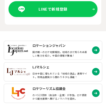
LINEで新規登録
ロケーションジャパン
国内唯一のロケ地情報誌。地域のまだ知られぬ
新
しい魅力を紹介。全国の情報が集結！
LJマルシェ
日本全国に埋もれている「地域の逸品」通販サイ
ト。特産品開発から関わりネタも満載！
ロケツーリズム協議会
のべ523団体（自治体・企業）が参加。ロケ誘致
から観光振興へ繋げるノウハウを提供。