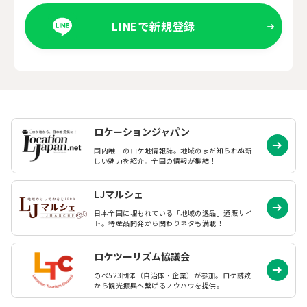
LINEで新規登録
ロケーションジャパン
国内唯一のロケ地情報誌。地域のまだ知られぬ
新
しい魅力を紹介。全国の情報が集結！
LJマルシェ
日本全国に埋もれている「地域の逸品」通販サイ
ト。特産品開発から関わりネタも満載！
ロケツーリズム協議会
のべ523団体（自治体・企業）が参加。ロケ誘致
から観光振興へ繋げるノウハウを提供。