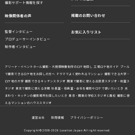
撮影サポート情報を探す
掲載のお問い合わせ
映像関係者の声
監督インタビュー
お気に入りリスト
プロデューサーインタビュー
制作者インタビュー
アリーナ・イベントホール撮影・大規模映像制作のロケ地探し
工場ロケ地ガイド
プール
で撮影できるロケ地をお探しの方へ
ドラマでよく使われるマンション
撮影できる大学・
ロケ地の大学
撮影できるキッチンスタジオ
関東で撮影に使える古民家スタジオ・和室ス
タジオ
東京で撮影に使える洋館
社長室・役員室・会社を撮影やロケで使いたいとき
水
まわり・キッチンの撮影場所を探したいとき
東京・関東の学校スタジオと廃校
撮影に使
えるマンションのハウススタジオ
運営会社
採用情報
プライバシーポリシー
Copyright © 2008-2026 Location Japan All right reserved.