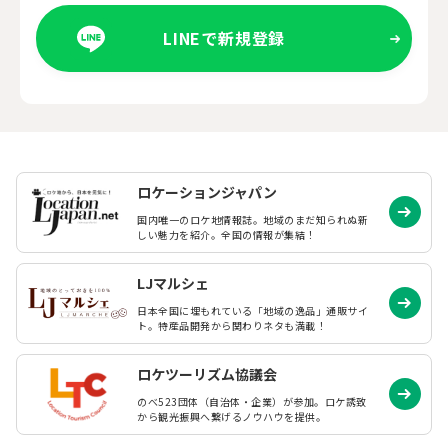
LINEで新規登録
ロケーションジャパン
国内唯一のロケ地情報誌。地域のまだ知られぬ
新
しい魅力を紹介。全国の情報が集結！
LJマルシェ
日本全国に埋もれている「地域の逸品」通販サイ
ト。特産品開発から関わりネタも満載！
ロケツーリズム協議会
のべ523団体（自治体・企業）が参加。ロケ誘致
から観光振興へ繋げるノウハウを提供。