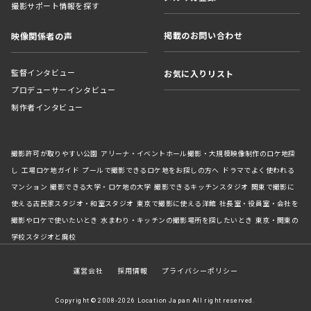
撮影サポート情報を探す
掲載のお問い合わせ
映像関係者の声
監督インタビュー
お気に入りリスト
プロデューサーインタビュー
制作者インタビュー
撮影許可が取りやすい公園
アリーナ・イベントホール撮影・大規模映像制作のロケ地探
し
工場ロケ地ガイド
プールで撮影できるロケ地をお探しの方へ
ドラマでよく使われる
マンション
撮影できる大学・ロケ地の大学
撮影できるキッチンスタジオ
関東で撮影に
使える古民家スタジオ・和室スタジオ
東京で撮影に使える洋館
社長室・役員室・会社を
撮影やロケで使いたいとき
水まわり・キッチンの撮影場所を探したいとき
東京・関東の
学校スタジオと廃校
運営会社
採用情報
プライバシーポリシー
Copyright © 2008-2026 Location Japan All right reserved.