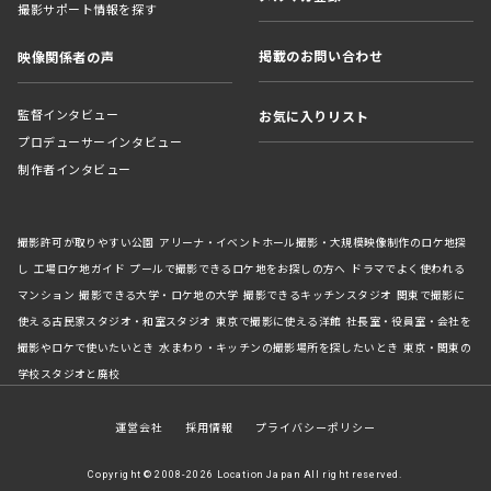
撮影サポート情報を探す
掲載のお問い合わせ
映像関係者の声
監督インタビュー
お気に入りリスト
プロデューサーインタビュー
制作者インタビュー
撮影許可が取りやすい公園
アリーナ・イベントホール撮影・大規模映像制作のロケ地探
し
工場ロケ地ガイド
プールで撮影できるロケ地をお探しの方へ
ドラマでよく使われる
マンション
撮影できる大学・ロケ地の大学
撮影できるキッチンスタジオ
関東で撮影に
使える古民家スタジオ・和室スタジオ
東京で撮影に使える洋館
社長室・役員室・会社を
撮影やロケで使いたいとき
水まわり・キッチンの撮影場所を探したいとき
東京・関東の
学校スタジオと廃校
運営会社
採用情報
プライバシーポリシー
Copyright © 2008-2026 Location Japan All right reserved.