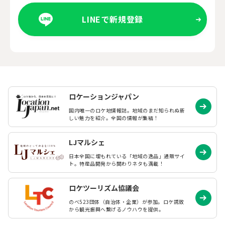
LINEで新規登録
ロケーションジャパン
国内唯一のロケ地情報誌。地域のまだ知られぬ
新
しい魅力を紹介。全国の情報が集結！
LJマルシェ
日本全国に埋もれている「地域の逸品」通販サイ
ト。特産品開発から関わりネタも満載！
ロケツーリズム協議会
のべ523団体（自治体・企業）が参加。ロケ誘致
から観光振興へ繋げるノウハウを提供。