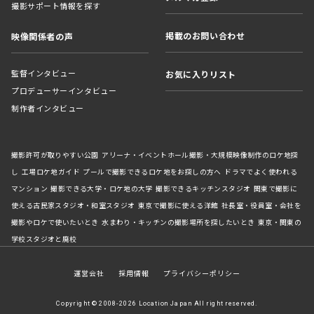
撮影サポート情報を探す
掲載のお問い合わせ
映像関係者の声
監督インタビュー
お気に入りリスト
プロデューサーインタビュー
制作者インタビュー
撮影許可が取りやすい公園
アリーナ・イベントホール撮影・大規模映像制作のロケ地探
し
工場ロケ地ガイド
プールで撮影できるロケ地をお探しの方へ
ドラマでよく使われる
マンション
撮影できる大学・ロケ地の大学
撮影できるキッチンスタジオ
関東で撮影に
使える古民家スタジオ・和室スタジオ
東京で撮影に使える洋館
社長室・役員室・会社を
撮影やロケで使いたいとき
水まわり・キッチンの撮影場所を探したいとき
東京・関東の
学校スタジオと廃校
運営会社
採用情報
プライバシーポリシー
Copyright © 2008-2026 Location Japan All right reserved.