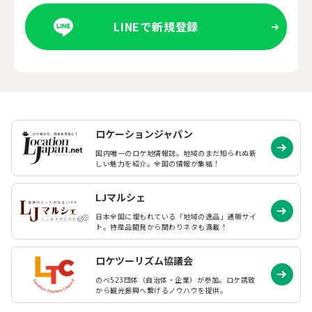
LINEで新規登録
ロケーションジャパン
国内唯一のロケ地情報誌。地域のまだ知られぬ
新
しい魅力を紹介。全国の情報が集結！
LJマルシェ
日本全国に埋もれている「地域の逸品」通販サイ
ト。特産品開発から関わりネタも満載！
ロケツーリズム協議会
のべ523団体（自治体・企業）が参加。ロケ誘致
から観光振興へ繋げるノウハウを提供。