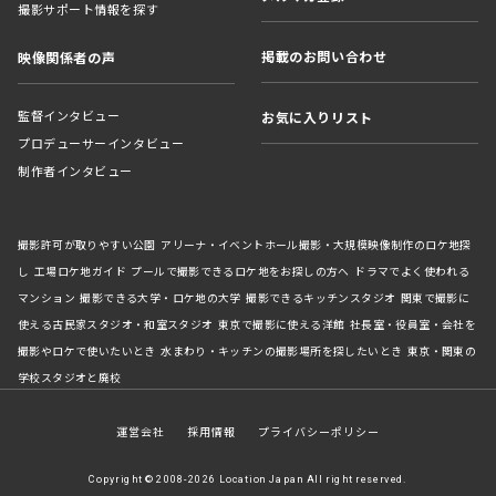
撮影サポート情報を探す
掲載のお問い合わせ
映像関係者の声
監督インタビュー
お気に入りリスト
プロデューサーインタビュー
制作者インタビュー
撮影許可が取りやすい公園
アリーナ・イベントホール撮影・大規模映像制作のロケ地探
し
工場ロケ地ガイド
プールで撮影できるロケ地をお探しの方へ
ドラマでよく使われる
マンション
撮影できる大学・ロケ地の大学
撮影できるキッチンスタジオ
関東で撮影に
使える古民家スタジオ・和室スタジオ
東京で撮影に使える洋館
社長室・役員室・会社を
撮影やロケで使いたいとき
水まわり・キッチンの撮影場所を探したいとき
東京・関東の
学校スタジオと廃校
運営会社
採用情報
プライバシーポリシー
Copyright © 2008-2026 Location Japan All right reserved.