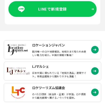
LINEで新規登録
ロケーションジャパン
国内唯一のロケ地情報誌。地域のまだ知られぬ
新
しい魅力を紹介。全国の情報が集結！
LJマルシェ
日本全国に埋もれている「地域の逸品」通販サイ
ト。特産品開発から関わりネタも満載！
ロケツーリズム協議会
のべ523団体（自治体・企業）が参加。ロケ誘致
から観光振興へ繋げるノウハウを提供。