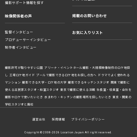
撮影サポート情報を探す
掲載のお問い合わせ
映像関係者の声
監督インタビュー
お気に入りリスト
プロデューサーインタビュー
制作者インタビュー
撮影許可が取りやすい公園
アリーナ・イベントホール撮影・大規模映像制作のロケ地探
し
工場ロケ地ガイド
プールで撮影できるロケ地をお探しの方へ
ドラマでよく使われる
マンション
撮影できる大学・ロケ地の大学
撮影できるキッチンスタジオ
関東で撮影に
使える古民家スタジオ・和室スタジオ
東京で撮影に使える洋館
社長室・役員室・会社を
撮影やロケで使いたいとき
水まわり・キッチンの撮影場所を探したいとき
東京・関東の
学校スタジオと廃校
運営会社
採用情報
プライバシーポリシー
Copyright © 2008-2026 Location Japan All right reserved.