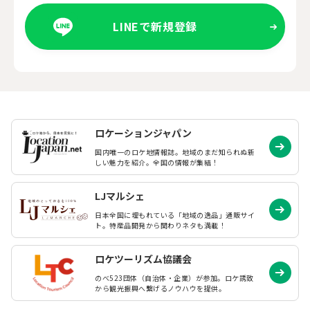
LINEで新規登録
ロケーションジャパン
国内唯一のロケ地情報誌。地域のまだ知られぬ
新
しい魅力を紹介。全国の情報が集結！
LJマルシェ
日本全国に埋もれている「地域の逸品」通販サイ
ト。特産品開発から関わりネタも満載！
ロケツーリズム協議会
のべ523団体（自治体・企業）が参加。ロケ誘致
から観光振興へ繋げるノウハウを提供。