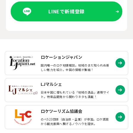
LINEで新規登録
ロケーションジャパン
国内唯一のロケ地情報誌。地域のまだ知られぬ
新
しい魅力を紹介。全国の情報が集結！
LJマルシェ
日本全国に埋もれている「地域の逸品」通販サイ
ト。特産品開発から関わりネタも満載！
ロケツーリズム協議会
のべ523団体（自治体・企業）が参加。ロケ誘致
から観光振興へ繋げるノウハウを提供。