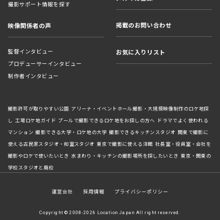
撮影サポート情報を探す
掲載のお問い合わせ
映像関係者の声
監督インタビュー
お気に入りリスト
プロデューサーインタビュー
制作者インタビュー
撮影許可が取りやすい公園
アリーナ・イベントホール撮影・大規模映像制作のロケ地探
し
工場ロケ地ガイド
プールで撮影できるロケ地をお探しの方へ
ドラマでよく使われる
マンション
撮影できる大学・ロケ地の大学
撮影できるキッチンスタジオ
関東で撮影に
使える古民家スタジオ・和室スタジオ
東京で撮影に使える洋館
社長室・役員室・会社を
撮影やロケで使いたいとき
水まわり・キッチンの撮影場所を探したいとき
東京・関東の
学校スタジオと廃校
運営会社
採用情報
プライバシーポリシー
Copyright © 2008-2026 Location Japan All right reserved.