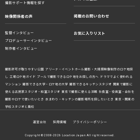
撮影サポート情報を探す
掲載のお問い合わせ
映像関係者の声
監督インタビュー
お気に入りリスト
プロデューサーインタビュー
制作者インタビュー
撮影許可が取りやすい公園
アリーナ・イベントホール撮影・大規模映像制作のロケ地探
し
工場ロケ地ガイド
プールで撮影できるロケ地をお探しの方へ
ドラマでよく使われる
マンション
撮影できる大学・ロケ地の大学
撮影できるキッチンスタジオ
関東で撮影に
使える古民家スタジオ・和室スタジオ
東京で撮影に使える洋館
社長室・役員室・会社を
撮影やロケで使いたいとき
水まわり・キッチンの撮影場所を探したいとき
東京・関東の
学校スタジオと廃校
運営会社
採用情報
プライバシーポリシー
Copyright © 2008-2026 Location Japan All right reserved.