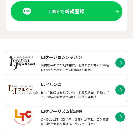
LINEで新規登録
ロケーションジャパン
国内唯一のロケ地情報誌。地域のまだ知られぬ
新
しい魅力を紹介。全国の情報が集結！
LJマルシェ
日本全国に埋もれている「地域の逸品」通販サイ
ト。特産品開発から関わりネタも満載！
ロケツーリズム協議会
のべ523団体（自治体・企業）が参加。ロケ誘致
から観光振興へ繋げるノウハウを提供。