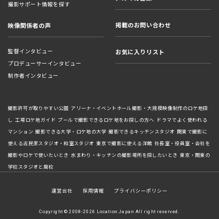
撮影サポート情報を探す
掲載のお問い合わせ
映像関係者の声
監督インタビュー
お気に入りリスト
プロデューサーインタビュー
制作者インタビュー
撮影許可が取りやすい公園
アリーナ・イベントホール撮影・大規模映像制作のロケ地探
し
工場ロケ地ガイド
プールで撮影できるロケ地をお探しの方へ
ドラマでよく使われる
マンション
撮影できる大学・ロケ地の大学
撮影できるキッチンスタジオ
関東で撮影に
使える古民家スタジオ・和室スタジオ
東京で撮影に使える洋館
社長室・役員室・会社を
撮影やロケで使いたいとき
水まわり・キッチンの撮影場所を探したいとき
東京・関東の
学校スタジオと廃校
運営会社
採用情報
プライバシーポリシー
Copyright © 2008-2026 Location Japan All right reserved.