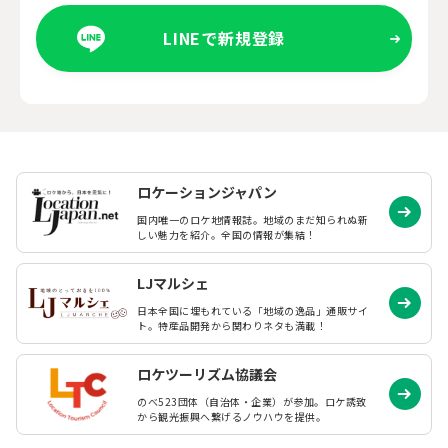
LINEで新規登録
ロケーションジャパン
国内唯一のロケ地情報誌。地域のまだ知られぬ
新
しい魅力を紹介。全国の情報が集結！
LJマルシェ
日本全国に埋もれている「地域の逸品」通販サイ
ト。特産品開発から関わりネタも満載！
ロケツーリズム協議会
のべ523団体（自治体・企業）が参加。ロケ誘致
から観光振興へ繋げるノウハウを提供。