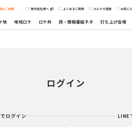
載のご依頼
制作会社様へ
よくあるご質問
メルマガ登録
お気に
ケ地
地域ロケ
ロケ弁
旅・情報番組ネタ
打ち上げ会場
ログイン
スでログイン
LIN