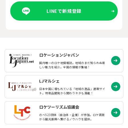
LINEで新規登録
ロケーションジャパン
国内唯一のロケ地情報誌。地域のまだ知られぬ
新
しい魅力を紹介。全国の情報が集結！
LJマルシェ
日本全国に埋もれている「地域の逸品」通販サイ
ト。特産品開発から関わりネタも満載！
ロケツーリズム協議会
のべ523団体（自治体・企業）が参加。ロケ誘致
から観光振興へ繋げるノウハウを提供。