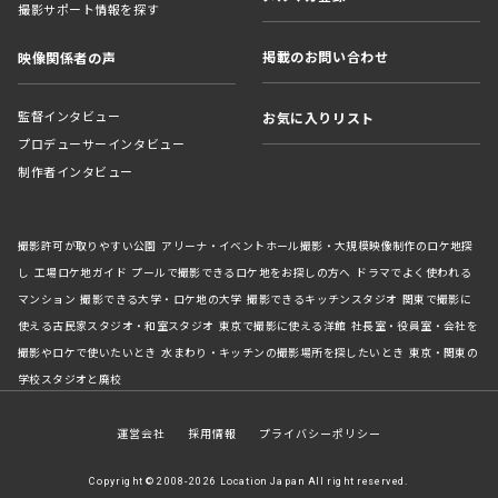
撮影サポート情報を探す
掲載のお問い合わせ
映像関係者の声
監督インタビュー
お気に入りリスト
プロデューサーインタビュー
制作者インタビュー
撮影許可が取りやすい公園
アリーナ・イベントホール撮影・大規模映像制作のロケ地探
し
工場ロケ地ガイド
プールで撮影できるロケ地をお探しの方へ
ドラマでよく使われる
マンション
撮影できる大学・ロケ地の大学
撮影できるキッチンスタジオ
関東で撮影に
使える古民家スタジオ・和室スタジオ
東京で撮影に使える洋館
社長室・役員室・会社を
撮影やロケで使いたいとき
水まわり・キッチンの撮影場所を探したいとき
東京・関東の
学校スタジオと廃校
運営会社
採用情報
プライバシーポリシー
Copyright © 2008-2026 Location Japan All right reserved.