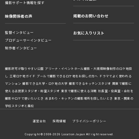
撮影サポート情報を探す
掲載のお問い合わせ
映像関係者の声
監督インタビュー
お気に入りリスト
プロデューサーインタビュー
制作者インタビュー
撮影許可が取りやすい公園
アリーナ・イベントホール撮影・大規模映像制作のロケ地探
し
工場ロケ地ガイド
プールで撮影できるロケ地をお探しの方へ
ドラマでよく使われる
マンション
撮影できる大学・ロケ地の大学
撮影できるキッチンスタジオ
関東で撮影に
使える古民家スタジオ・和室スタジオ
東京で撮影に使える洋館
社長室・役員室・会社を
撮影やロケで使いたいとき
水まわり・キッチンの撮影場所を探したいとき
東京・関東の
学校スタジオと廃校
運営会社
採用情報
プライバシーポリシー
Copyright © 2008-2026 Location Japan All right reserved.