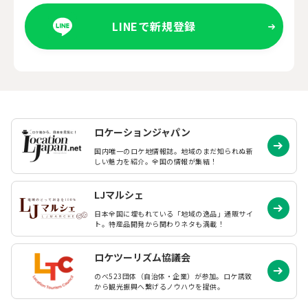
LINEで新規登録
ロケーションジャパン
国内唯一のロケ地情報誌。地域のまだ知られぬ
新
しい魅力を紹介。全国の情報が集結！
LJマルシェ
日本全国に埋もれている「地域の逸品」通販サイ
ト。特産品開発から関わりネタも満載！
ロケツーリズム協議会
のべ523団体（自治体・企業）が参加。ロケ誘致
から観光振興へ繋げるノウハウを提供。