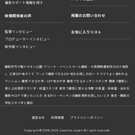
撮影サポート情報を探す
掲載のお問い合わせ
映像関係者の声
監督インタビュー
お気に入りリスト
プロデューサーインタビュー
制作者インタビュー
撮影許可が取りやすい公園
アリーナ・イベントホール撮影・大規模映像制作のロケ地探
し
工場ロケ地ガイド
プールで撮影できるロケ地をお探しの方へ
ドラマでよく使われる
マンション
撮影できる大学・ロケ地の大学
撮影できるキッチンスタジオ
関東で撮影に
使える古民家スタジオ・和室スタジオ
東京で撮影に使える洋館
社長室・役員室・会社を
撮影やロケで使いたいとき
水まわり・キッチンの撮影場所を探したいとき
東京・関東の
学校スタジオと廃校
運営会社
採用情報
プライバシーポリシー
Copyright © 2008-2026 Location Japan All right reserved.