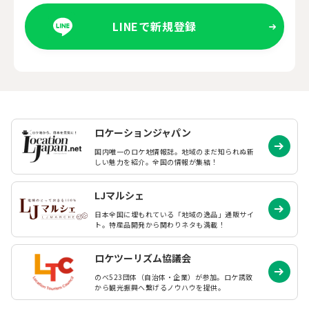
LINEで新規登録
ロケーションジャパン
国内唯一のロケ地情報誌。地域のまだ知られぬ
新
しい魅力を紹介。全国の情報が集結！
LJマルシェ
日本全国に埋もれている「地域の逸品」通販サイ
ト。特産品開発から関わりネタも満載！
ロケツーリズム協議会
のべ523団体（自治体・企業）が参加。ロケ誘致
から観光振興へ繋げるノウハウを提供。