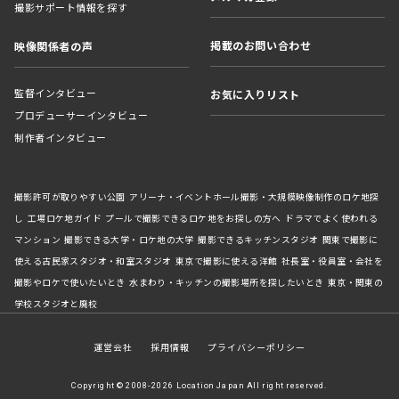
撮影サポート情報を探す
掲載のお問い合わせ
映像関係者の声
監督インタビュー
お気に入りリスト
プロデューサーインタビュー
制作者インタビュー
撮影許可が取りやすい公園
アリーナ・イベントホール撮影・大規模映像制作のロケ地探
し
工場ロケ地ガイド
プールで撮影できるロケ地をお探しの方へ
ドラマでよく使われる
マンション
撮影できる大学・ロケ地の大学
撮影できるキッチンスタジオ
関東で撮影に
使える古民家スタジオ・和室スタジオ
東京で撮影に使える洋館
社長室・役員室・会社を
撮影やロケで使いたいとき
水まわり・キッチンの撮影場所を探したいとき
東京・関東の
学校スタジオと廃校
運営会社
採用情報
プライバシーポリシー
Copyright © 2008-2026 Location Japan All right reserved.