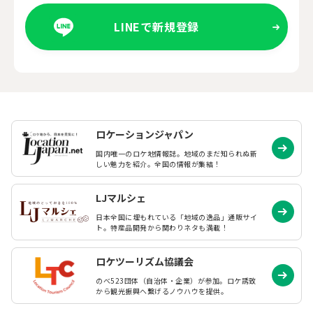
LINEで新規登録
ロケーションジャパン
国内唯一のロケ地情報誌。地域のまだ知られぬ
新
しい魅力を紹介。全国の情報が集結！
LJマルシェ
日本全国に埋もれている「地域の逸品」通販サイ
ト。特産品開発から関わりネタも満載！
ロケツーリズム協議会
のべ523団体（自治体・企業）が参加。ロケ誘致
から観光振興へ繋げるノウハウを提供。