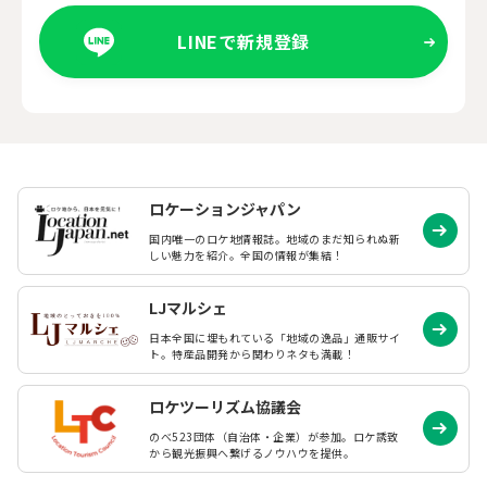
LINEで新規登録
ロケーションジャパン
国内唯一のロケ地情報誌。地域のまだ知られぬ
新
しい魅力を紹介。全国の情報が集結！
LJマルシェ
日本全国に埋もれている「地域の逸品」通販サイ
ト。特産品開発から関わりネタも満載！
ロケツーリズム協議会
のべ523団体（自治体・企業）が参加。ロケ誘致
から観光振興へ繋げるノウハウを提供。