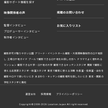
撮影サポート情報を探す
掲載のお問い合わせ
映像関係者の声
監督インタビュー
お気に入りリスト
プロデューサーインタビュー
制作者インタビュー
撮影許可が取りやすい公園
アリーナ・イベントホール撮影・大規模映像制作のロケ地探
し
工場ロケ地ガイド
プールで撮影できるロケ地をお探しの方へ
ドラマでよく使われる
マンション
撮影できる大学・ロケ地の大学
撮影できるキッチンスタジオ
関東で撮影に
使える古民家スタジオ・和室スタジオ
東京で撮影に使える洋館
社長室・役員室・会社を
撮影やロケで使いたいとき
水まわり・キッチンの撮影場所を探したいとき
東京・関東の
学校スタジオと廃校
運営会社
採用情報
プライバシーポリシー
Copyright © 2008-2026 Location Japan All right reserved.