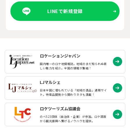
LINEで新規登録
ロケーションジャパン
国内唯一のロケ地情報誌。地域のまだ知られぬ
新
しい魅力を紹介。全国の情報が集結！
LJマルシェ
日本全国に埋もれている「地域の逸品」通販サイ
ト。特産品開発から関わりネタも満載！
ロケツーリズム協議会
のべ523団体（自治体・企業）が参加。ロケ誘致
から観光振興へ繋げるノウハウを提供。