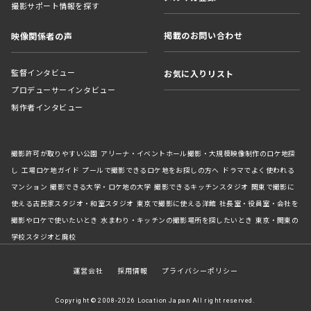
撮影サポート情報を探す
掲載のお問い合わせ
映像関係者の声
監督インタビュー
お気に入りリスト
プロデューサーインタビュー
制作者インタビュー
撮影許可が取りやすい公園
アリーナ・イベントホール撮影・大規模映像制作のロケ地探
し
工場ロケ地ガイド
プールで撮影できるロケ地をお探しの方へ
ドラマでよく使われる
マンション
撮影できる大学・ロケ地の大学
撮影できるキッチンスタジオ
関東で撮影に
使える古民家スタジオ・和室スタジオ
東京で撮影に使える洋館
社長室・役員室・会社を
撮影やロケで使いたいとき
水まわり・キッチンの撮影場所を探したいとき
東京・関東の
学校スタジオと廃校
運営会社
採用情報
プライバシーポリシー
Copyright © 2008-2026 Location Japan All right reserved.