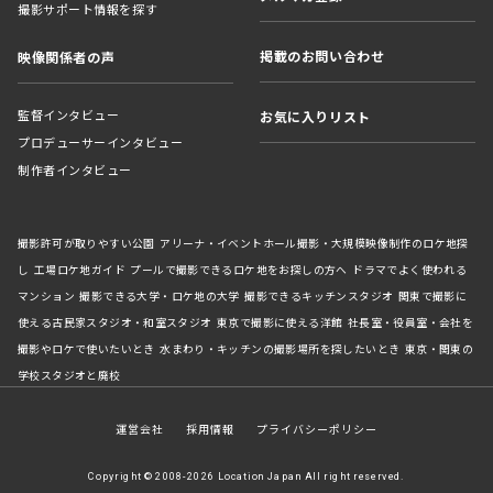
撮影サポート情報を探す
掲載のお問い合わせ
映像関係者の声
監督インタビュー
お気に入りリスト
プロデューサーインタビュー
制作者インタビュー
撮影許可が取りやすい公園
アリーナ・イベントホール撮影・大規模映像制作のロケ地探
し
工場ロケ地ガイド
プールで撮影できるロケ地をお探しの方へ
ドラマでよく使われる
マンション
撮影できる大学・ロケ地の大学
撮影できるキッチンスタジオ
関東で撮影に
使える古民家スタジオ・和室スタジオ
東京で撮影に使える洋館
社長室・役員室・会社を
撮影やロケで使いたいとき
水まわり・キッチンの撮影場所を探したいとき
東京・関東の
学校スタジオと廃校
運営会社
採用情報
プライバシーポリシー
Copyright © 2008-2026 Location Japan All right reserved.