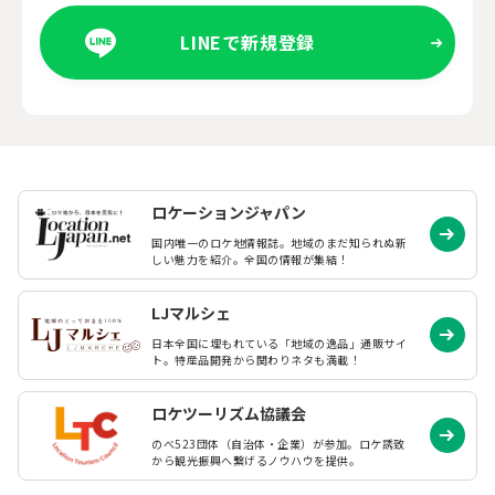
LINEで新規登録
ロケーションジャパン
国内唯一のロケ地情報誌。地域のまだ知られぬ
新
しい魅力を紹介。全国の情報が集結！
LJマルシェ
日本全国に埋もれている「地域の逸品」通販サイ
ト。特産品開発から関わりネタも満載！
ロケツーリズム協議会
のべ523団体（自治体・企業）が参加。ロケ誘致
から観光振興へ繋げるノウハウを提供。