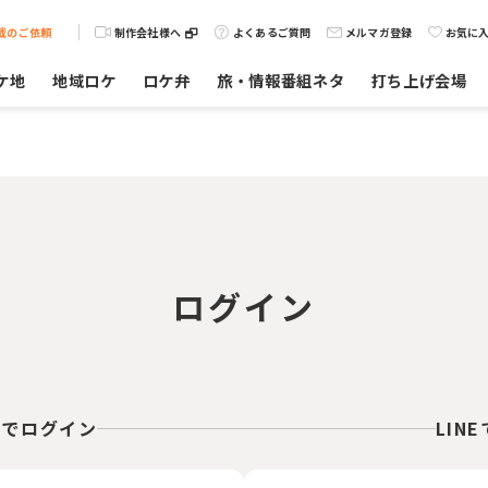
載のご依頼
制作会社様へ
よくあるご質問
メルマガ登録
お気に
ケ地
地域ロケ
ロケ弁
旅・情報番組ネタ
打ち上げ会場
ログイン
スでログイン
LIN