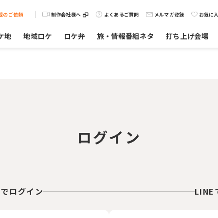
載のご依頼
制作会社様へ
よくあるご質問
メルマガ登録
お気に
ケ地
地域ロケ
ロケ弁
旅・情報番組ネタ
打ち上げ会場
ログイン
スでログイン
LIN