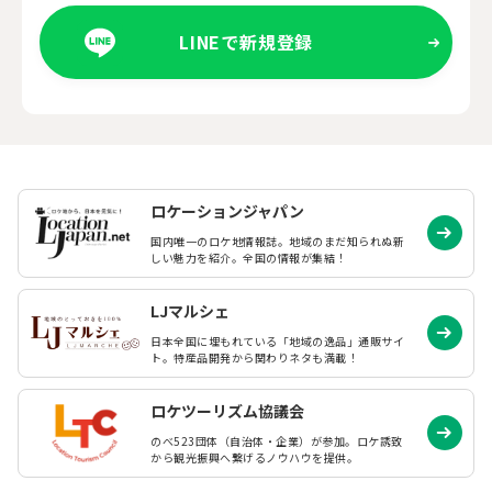
LINEで新規登録
ロケーションジャパン
国内唯一のロケ地情報誌。地域のまだ知られぬ
新
しい魅力を紹介。全国の情報が集結！
LJマルシェ
日本全国に埋もれている「地域の逸品」通販サイ
ト。特産品開発から関わりネタも満載！
ロケツーリズム協議会
のべ523団体（自治体・企業）が参加。ロケ誘致
から観光振興へ繋げるノウハウを提供。