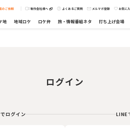
載のご依頼
制作会社様へ
よくあるご質問
メルマガ登録
お気に
ケ地
地域ロケ
ロケ弁
旅・情報番組ネタ
打ち上げ会場
ログイン
スでログイン
LIN