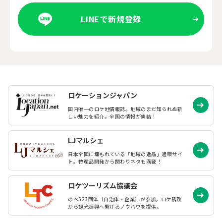
LINEで新規登録
ロケーションジャパン
国内唯一のロケ地情報誌。地域のまだ知られぬ
新
しい魅力を紹介。全国の情報が集結！
LJマルシェ
日本全国に埋もれている「地域の逸品」通販サイ
ト。特産品開発から関わりネタも満載！
ロケツーリズム協議会
のべ523団体（自治体・企業）が参加。ロケ誘致
から観光振興へ繋げるノウハウを提供。