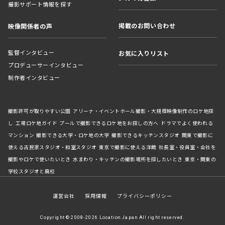
撮影サポート情報を探す
掲載のお問い合わせ
映像関係者の声
監督インタビュー
お気に入りリスト
プロデューサーインタビュー
制作者インタビュー
撮影許可が取りやすい公園
アリーナ・イベントホール撮影・大規模映像制作のロケ地探
し
工場ロケ地ガイド
プールで撮影できるロケ地をお探しの方へ
ドラマでよく使われる
マンション
撮影できる大学・ロケ地の大学
撮影できるキッチンスタジオ
関東で撮影に
使える古民家スタジオ・和室スタジオ
東京で撮影に使える洋館
社長室・役員室・会社を
撮影やロケで使いたいとき
水まわり・キッチンの撮影場所を探したいとき
東京・関東の
学校スタジオと廃校
運営会社
採用情報
プライバシーポリシー
Copyright © 2008-2026 Location Japan All right reserved.