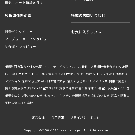
撮影サポート情報を探す
掲載のお問い合わせ
映像関係者の声
監督インタビュー
お気に入りリスト
プロデューサーインタビュー
制作者インタビュー
撮影許可が取りやすい公園
アリーナ・イベントホール撮影・大規模映像制作のロケ地探
し
工場ロケ地ガイド
プールで撮影できるロケ地をお探しの方へ
ドラマでよく使われる
マンション
撮影できる大学・ロケ地の大学
撮影できるキッチンスタジオ
関東で撮影に
使える古民家スタジオ・和室スタジオ
東京で撮影に使える洋館
社長室・役員室・会社を
撮影やロケで使いたいとき
水まわり・キッチンの撮影場所を探したいとき
東京・関東の
学校スタジオと廃校
運営会社
採用情報
プライバシーポリシー
Copyright © 2008-2026 Location Japan All right reserved.