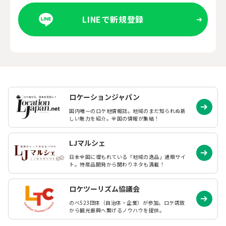
LINEで新規登録
ロケーションジャパン
国内唯一のロケ地情報誌。地域のまだ知られぬ
新
しい魅力を紹介。全国の情報が集結！
LJマルシェ
日本全国に埋もれている「地域の逸品」通販サイ
ト。特産品開発から関わりネタも満載！
ロケツーリズム協議会
のべ523団体（自治体・企業）が参加。ロケ誘致
から観光振興へ繋げるノウハウを提供。