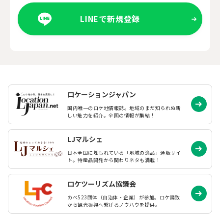
LINEで新規登録
ロケーションジャパン
国内唯一のロケ地情報誌。地域のまだ知られぬ
新
しい魅力を紹介。全国の情報が集結！
LJマルシェ
日本全国に埋もれている「地域の逸品」通販サイ
ト。特産品開発から関わりネタも満載！
ロケツーリズム協議会
のべ523団体（自治体・企業）が参加。ロケ誘致
から観光振興へ繋げるノウハウを提供。