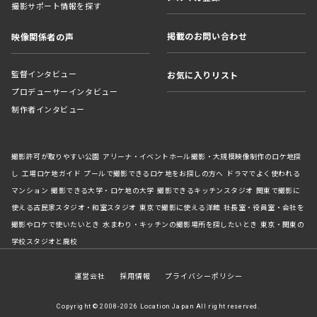
撮影サポート情報を探す
掲載のお問い合わせ
映像関係者の声
監督インタビュー
お気に入りリスト
プロデューサーインタビュー
制作者インタビュー
撮影許可が取りやすい公園
アリーナ・イベントホール撮影・大規模映像制作のロケ地探
し
工場ロケ地ガイド
プールで撮影できるロケ地をお探しの方へ
ドラマでよく使われる
マンション
撮影できる大学・ロケ地の大学
撮影できるキッチンスタジオ
関東で撮影に
使える古民家スタジオ・和室スタジオ
東京で撮影に使える洋館
社長室・役員室・会社を
撮影やロケで使いたいとき
水まわり・キッチンの撮影場所を探したいとき
東京・関東の
学校スタジオと廃校
運営会社
採用情報
プライバシーポリシー
Copyright © 2008-2026 Location Japan All right reserved.