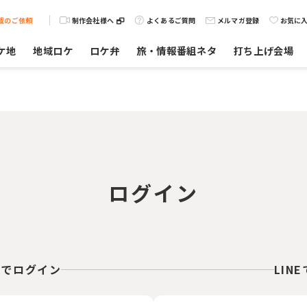
載のご依頼
制作会社様へ
よくあるご質問
メルマガ登録
お気に
ケ地
地域ロケ
ロケ弁
旅・情報番組ネタ
打ち上げ会場
ログイン
スでログイン
LIN