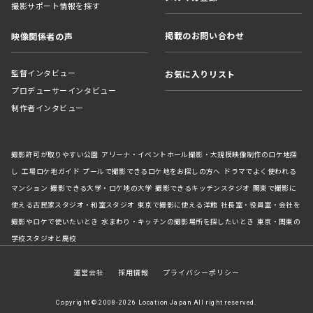
撮影サポート情報を探す
掲載のお問い合わせ
映像関係者の声
監督インタビュー
お気に入りリスト
プロデューサーインタビュー
制作者インタビュー
撮影許可が取りやすい公園
アリーナ・イベントホール撮影・大規模映像制作のロケ地探
し
工場ロケ地ガイド
プールで撮影できるロケ地をお探しの方へ
ドラマでよく使われる
マンション
撮影できる大学・ロケ地の大学
撮影できるキッチンスタジオ
関東で撮影に
使える古民家スタジオ・和室スタジオ
東京で撮影に使える洋館
社長室・役員室・会社を
撮影やロケで使いたいとき
水まわり・キッチンの撮影場所を探したいとき
東京・関東の
学校スタジオと廃校
運営会社
採用情報
プライバシーポリシー
Copyright © 2008-2026 Location Japan All right reserved.