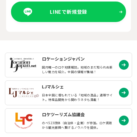
LINEで新規登録
ロケーションジャパン
国内唯一のロケ地情報誌。地域のまだ知られぬ
新
しい魅力を紹介。全国の情報が集結！
LJマルシェ
日本全国に埋もれている「地域の逸品」通販サイ
ト。特産品開発から関わりネタも満載！
ロケツーリズム協議会
のべ523団体（自治体・企業）が参加。ロケ誘致
から観光振興へ繋げるノウハウを提供。