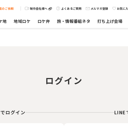
載のご依頼
制作会社様へ
よくあるご質問
メルマガ登録
お気に
ケ地
地域ロケ
ロケ弁
旅・情報番組ネタ
打ち上げ会場
ログイン
スでログイン
LIN