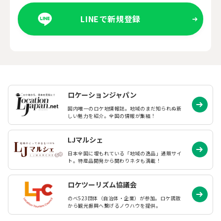
LINEで新規登録
ロケーションジャパン
国内唯一のロケ地情報誌。地域のまだ知られぬ
新
しい魅力を紹介。全国の情報が集結！
LJマルシェ
日本全国に埋もれている「地域の逸品」通販サイ
ト。特産品開発から関わりネタも満載！
ロケツーリズム協議会
のべ523団体（自治体・企業）が参加。ロケ誘致
から観光振興へ繋げるノウハウを提供。