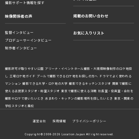
撮影サポート情報を探す
掲載のお問い合わせ
映像関係者の声
監督インタビュー
お気に入りリスト
プロデューサーインタビュー
制作者インタビュー
撮影許可が取りやすい公園
アリーナ・イベントホール撮影・大規模映像制作のロケ地探
し
工場ロケ地ガイド
プールで撮影できるロケ地をお探しの方へ
ドラマでよく使われる
マンション
撮影できる大学・ロケ地の大学
撮影できるキッチンスタジオ
関東で撮影に
使える古民家スタジオ・和室スタジオ
東京で撮影に使える洋館
社長室・役員室・会社を
撮影やロケで使いたいとき
水まわり・キッチンの撮影場所を探したいとき
東京・関東の
学校スタジオと廃校
運営会社
採用情報
プライバシーポリシー
Copyright © 2008-2026 Location Japan All right reserved.