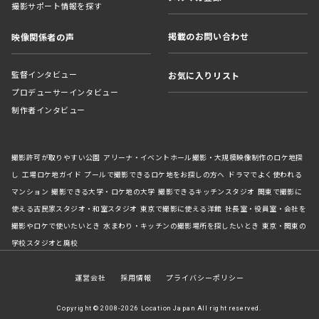
撮影サポート情報を探す
掲載のお問い合わせ
映像関係者の声
監督インタビュー
お気に入りリスト
プロデューサーインタビュー
制作者インタビュー
撮影許可が取りやすい公園
アリーナ・イベントホール撮影・大規模映像制作のロケ地探
し
工場ロケ地ガイド
プールで撮影できるロケ地をお探しの方へ
ドラマでよく使われる
マンション
撮影できる大学・ロケ地の大学
撮影できるキッチンスタジオ
関東で撮影に
使える古民家スタジオ・和室スタジオ
東京で撮影に使える洋館
社長室・役員室・会社を
撮影やロケで使いたいとき
水まわり・キッチンの撮影場所を探したいとき
東京・関東の
学校スタジオと廃校
運営会社
採用情報
プライバシーポリシー
Copyright © 2008-2026 Location Japan All right reserved.