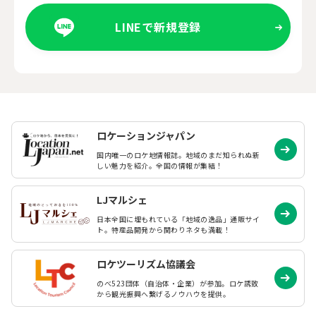
LINEで新規登録
ロケーションジャパン
国内唯一のロケ地情報誌。地域のまだ知られぬ
新
しい魅力を紹介。全国の情報が集結！
LJマルシェ
日本全国に埋もれている「地域の逸品」通販サイ
ト。特産品開発から関わりネタも満載！
ロケツーリズム協議会
のべ523団体（自治体・企業）が参加。ロケ誘致
から観光振興へ繋げるノウハウを提供。