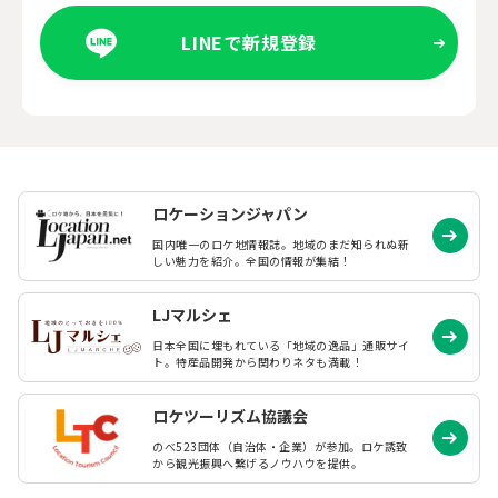
LINEで新規登録
ロケーションジャパン
国内唯一のロケ地情報誌。地域のまだ知られぬ
新
しい魅力を紹介。全国の情報が集結！
LJマルシェ
日本全国に埋もれている「地域の逸品」通販サイ
ト。特産品開発から関わりネタも満載！
ロケツーリズム協議会
のべ523団体（自治体・企業）が参加。ロケ誘致
から観光振興へ繋げるノウハウを提供。