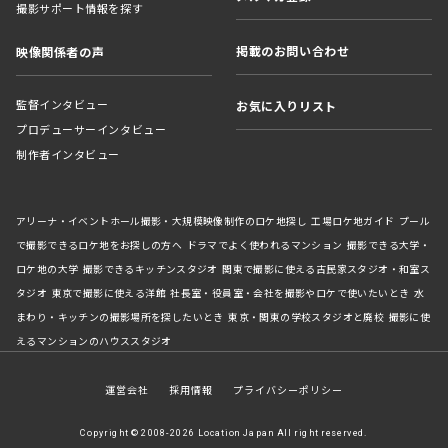
撮影サポート情報を探す
掲載のお問い合わせ
映像関係者の声
監督インタビュー
お気に入りリスト
プロデューサーインタビュー
制作者インタビュー
アリーナ・イベントホール撮影・大規模映像制作のロケ地探し
工場ロケ地ガイド
プール
で撮影できるロケ地をお探しの方へ
ドラマでよく使われるマンション
撮影できる大学・
ロケ地の大学
撮影できるキッチンスタジオ
関東で撮影に使える古民家スタジオ・和室ス
タジオ
東京で撮影に使える洋館
社長室・役員室・会社を撮影やロケで使いたいとき
水
まわり・キッチンの撮影場所を探したいとき
東京・関東の学校スタジオと廃校
撮影に使
えるマンションのハウススタジオ
運営会社
採用情報
プライバシーポリシー
Copyright © 2008-2026 Location Japan All right reserved.