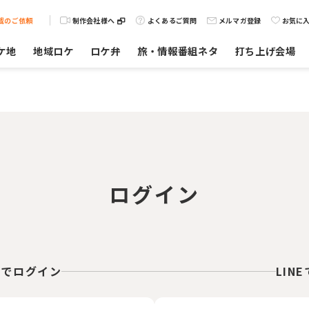
載のご依頼
制作会社様へ
よくあるご質問
メルマガ登録
お気に
ケ地
地域ロケ
ロケ弁
旅・情報番組ネタ
打ち上げ会場
ログイン
スでログイン
LIN