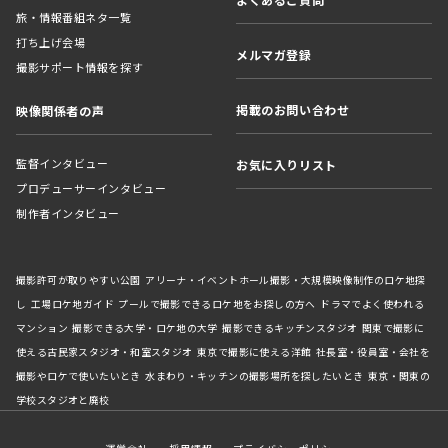
旅・情報番組ネタ一覧
打ち上げ会場
メルマガ登録
撮影サポート情報を探す
掲載のお問い合わせ
映像関係者の声
監督インタビュー
お気に入りリスト
プロデューサーインタビュー
制作者インタビュー
撮影許可が取りやすい公園
アリーナ・イベントホール撮影・大規模映像制作のロケ地探
し
工場ロケ地ガイド
プールで撮影できるロケ地をお探しの方へ
ドラマでよく使われる
マンション
撮影できる大学・ロケ地の大学
撮影できるキッチンスタジオ
関東で撮影に
使える古民家スタジオ・和室スタジオ
東京で撮影に使える洋館
社長室・役員室・会社を
撮影やロケで使いたいとき
水まわり・キッチンの撮影場所を探したいとき
東京・関東の
学校スタジオと廃校