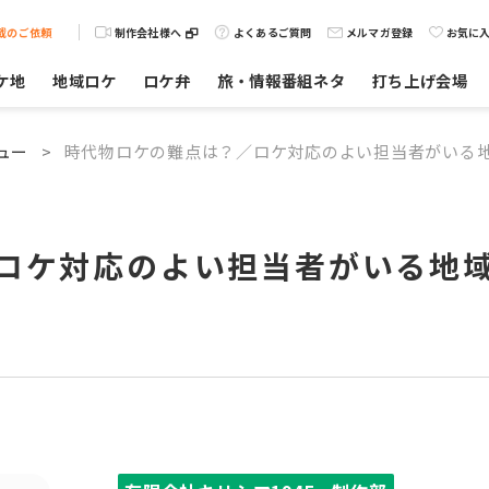
載のご依頼
制作会社様へ
よくあるご質問
メルマガ登録
お気に
ケ地
地域ロケ
ロケ弁
旅・情報番組ネタ
打ち上げ会場
ュー
>
時代物ロケの難点は？／ロケ対応のよい担当者がいる
ロケ対応のよい担当者がいる地