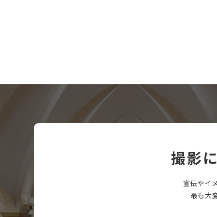
撮影
宣伝やイ
最も大