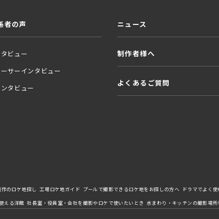
係者の声
ニュース
制作者様へ
ンタビュー
ューサーインタビュー
よくあるご質問
インタビュー
制作のロケ地探し
工場ロケ地ガイド
プールで撮影できるロケ地をお探しの方へ
ドラマでよく使
使える洋館
社長室・役員室・会社を撮影やロケで使いたいとき
水まわり・キッチンの撮影場所