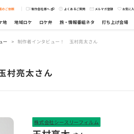
載のご依頼
制作会社様へ
よくあるご質問
メルマガ登録
お気に
ケ地
地域ロケ
ロケ弁
旅・情報番組ネタ
打ち上げ会場
ュー
>
制作者インタビュー！ 玉村亮太さん
玉村亮太さん
株式会社シースリーフィルム
玉村亮太