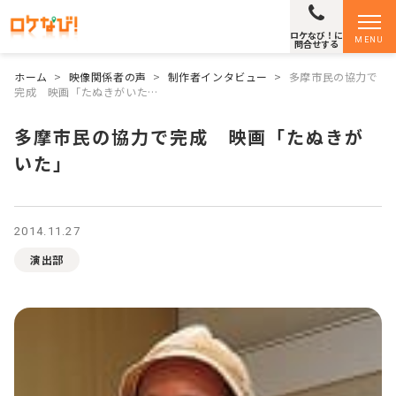
ロケなび！に
MENU
問合せする
ホーム
>
映像関係者の声
>
制作者インタビュー
>
多摩市民の協力で
完成 映画「たぬきがいた…
多摩市民の協力で完成 映画「たぬきが
いた」
2014.11.27
演出部