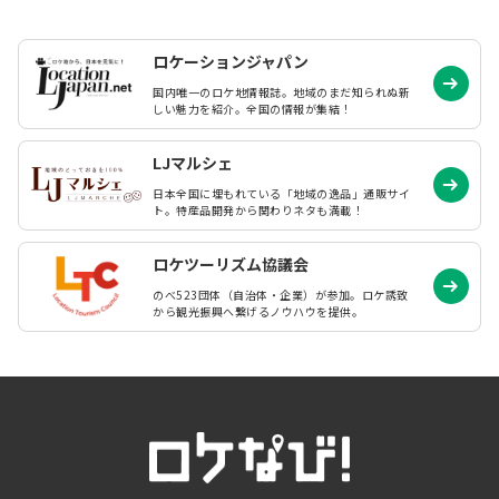
ロケーションジャパン
国内唯一のロケ地情報誌。地域のまだ知られぬ
新
しい魅力を紹介。全国の情報が集結！
LJマルシェ
日本全国に埋もれている「地域の逸品」通販サイ
ト。特産品開発から関わりネタも満載！
ロケツーリズム協議会
のべ523団体（自治体・企業）が参加。ロケ誘致
から観光振興へ繋げるノウハウを提供。