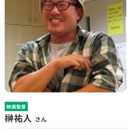
映画監督
榊祐人
さん