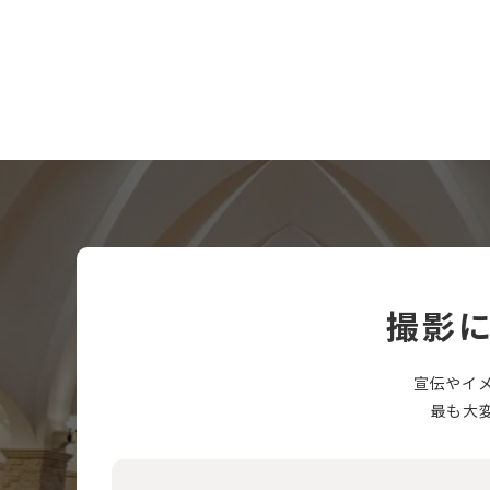
撮影
宣伝やイ
最も大