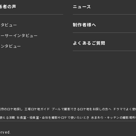
係者の声
ニュース
制作者様へ
ンタビュー
ューサーインタビュー
よくあるご質問
インタビュー
制作のロケ地探し
工場ロケ地ガイド
プールで撮影できるロケ地をお探しの方へ
ドラマでよく使
使える洋館
社長室・役員室・会社を撮影やロケで使いたいとき
水まわり・キッチンの撮影場所
erved.