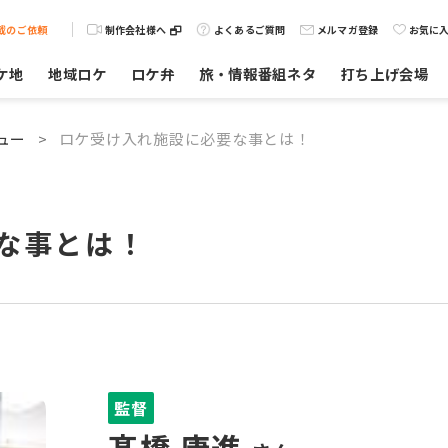
載のご依頼
制作会社様へ
よくあるご質問
メルマガ登録
お気に
ケ地
地域ロケ
ロケ弁
旅・情報番組ネタ
打ち上げ会場
ュー
>
ロケ受け入れ施設に必要な事とは！
な事とは！
監督
髙橋 康進