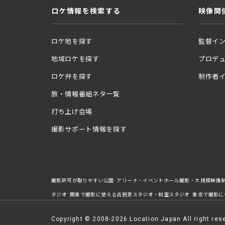
ロケ情報を検索する
映像関
ロケ地を探す
監督イ
地域ロケを探す
プロデ
ロケ弁を探す
制作者
旅・情報番組ネタ一覧
打ち上げ会場
撮影サポート情報を探す
撮影許可が取りやすい公園
アリーナ・イベントホール撮影・大規模映像
タジオ
関東で撮影に使える古民家スタジオ・和室スタジオ
東京で撮影に
Copyright © 2008-2026 Location Japan All right res